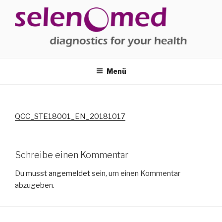
Zum
Inhalt
springen
SELENOMED
Diagnostik für Ihre Gesundheit
Menü
QCC_STE18001_EN_20181017
Schreibe einen Kommentar
Du musst
angemeldet
sein, um einen Kommentar
abzugeben.