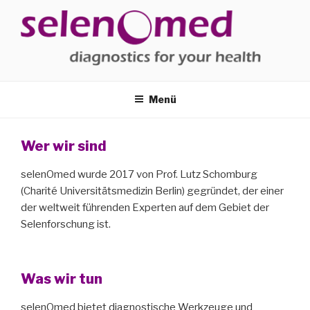
Zum
Inhalt
springen
SELENOMED
Diagnostik für Ihre Gesundheit
Menü
Wer wir sind
selenOmed wurde 2017 von Prof. Lutz Schomburg
(Charité Universitätsmedizin Berlin) gegründet, der einer
der weltweit führenden Experten auf dem Gebiet der
Selenforschung ist.
Was wir tun
selenOmed bietet diagnostische Werkzeuge und